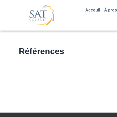
Aller
au
Acceuil
À pro
contenu
Références