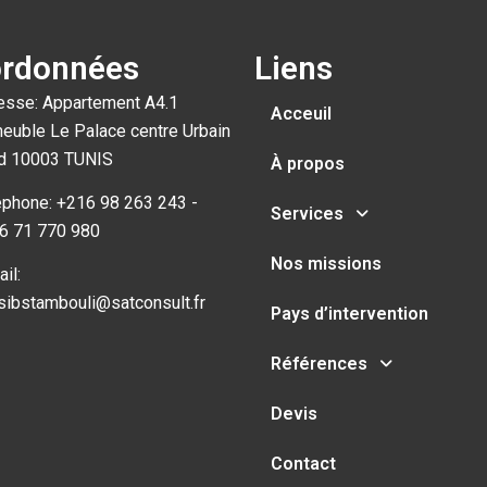
rdonnées
Liens
esse: Appartement A4.1
Acceuil
euble Le Palace centre Urbain
d 10003 TUNIS
À propos
éphone: +216 98 263 243 -
Services
6 71 770 980
Nos missions
il:
sibstambouli@satconsult.fr
Pays d’intervention
Références
Devis
Contact